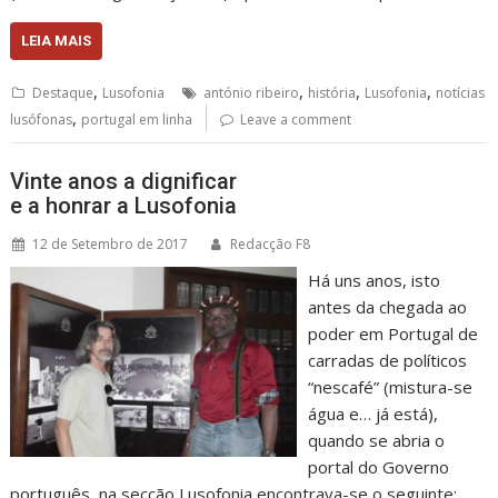
LEIA MAIS
,
,
,
,
Destaque
Lusofonia
antónio ribeiro
história
Lusofonia
notícias
,
lusófonas
portugal em linha
Leave a comment
Vinte anos a dignificar
e a honrar a Lusofonia
12 de Setembro de 2017
Redacção F8
Há uns anos, isto
antes da chegada ao
poder em Portugal de
carradas de políticos
“nescafé” (mistura-se
água e… já está),
quando se abria o
portal do Governo
português, na secção Lusofonia encontrava-se o seguinte: