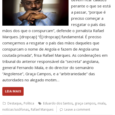
perante o que se está
a passar, “porque é
preciso começar a
resgatar o país das
mãos dos que o conspurcam”, defende o jornalista Rafael
Marques. [dropcap] “É[/dropcap] fundamental. É preciso
começarmos a resgatar o país das mãos daqueles que
conspurcam o nome de Angola e fazem de Angola uma
coutada privada”, frisa Rafael Marques. As condenações em
tribunal do anterior responsável da “secreta” angolana,
general Fernando Miala, e do director do semanário
“Angolense”, Graça Campos, e a “arbitrariedade” das
autoridades no alegado motim…
LEIA MAIS
,
,
,
,
Destaque
Política
Eduardo dos Santos
graça campos
miala
,
notícias lusófonas
Rafael Marques
Leave a comment