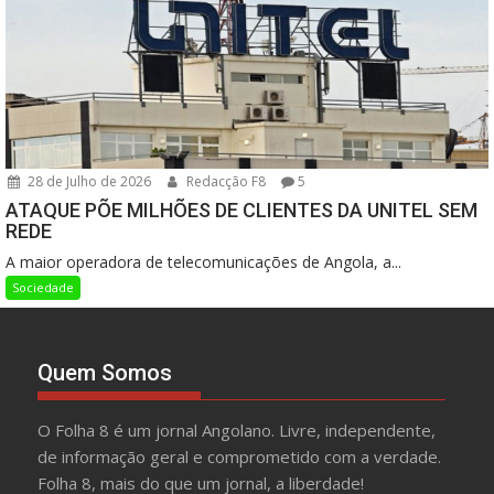
28 de Julho de 2026
Redacção F8
5
ATAQUE PÕE MILHÕES DE CLIENTES DA UNITEL SEM
REDE
A maior operadora de telecomunicações de Angola, a...
Sociedade
Quem Somos
O Folha 8 é um jornal Angolano. Livre, independente,
de informação geral e comprometido com a verdade.
Folha 8, mais do que um jornal, a liberdade!