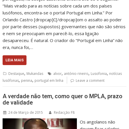
“Mais virado para as notícias sobre cada um dos países
lusófonos, encontra-se o portal Portugal em Linha.” Por
Orlando Castro [dropcap]C[/dropcap]om o assalto ao poder
por parte desses (supostos) governantes que não são sérios
e nem se preocupam em parecê-lo, essa ligação
desapareceu. É natural. O criador do “Portugal em Linha” não
era, nunca foi,…
LEIA MAIS
,
,
,
,
Destaque
Mukandas
alvor
antónio rineiro
Lusofonia
notícias
,
,
lusófonas
penina
portugal em linha
Leave a comment
A verdade não tem, como quer o MPLA, prazo
de validade
24 de Março de 2015
Redacção F8
Os angolanos não
devem ficar calados