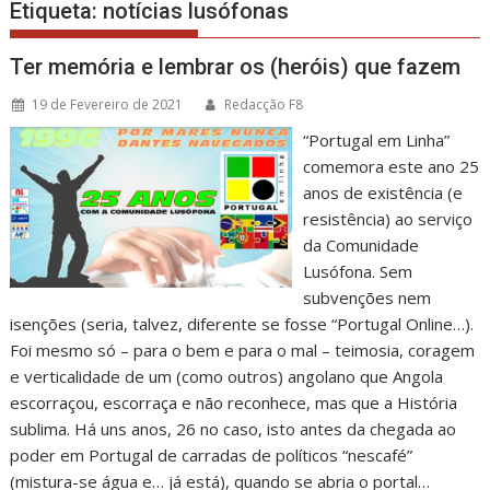
Etiqueta:
notícias lusófonas
Ter memória e lembrar os (heróis) que fazem
19 de Fevereiro de 2021
Redacção F8
“Portugal em Linha”
comemora este ano 25
anos de existência (e
resistência) ao serviço
da Comunidade
Lusófona. Sem
subvenções nem
isenções (seria, talvez, diferente se fosse “Portugal Online…).
Foi mesmo só – para o bem e para o mal – teimosia, coragem
e verticalidade de um (como outros) angolano que Angola
escorraçou, escorraça e não reconhece, mas que a História
sublima. Há uns anos, 26 no caso, isto antes da chegada ao
poder em Portugal de carradas de políticos “nescafé”
(mistura-se água e… já está), quando se abria o portal…