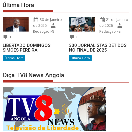
Última Hora
30 de Janeiro
21 de Janeiro
de 2026
de 2026
Redacção F8
Redacção F8
1
1
LIBERTADO DOMINGOS
330 JORNALISTAS DETIDOS
SIMÕES PEREIRA
NO FINAL DE 2025
Última Hora
Última Hora
Oiça TV8 News Angola