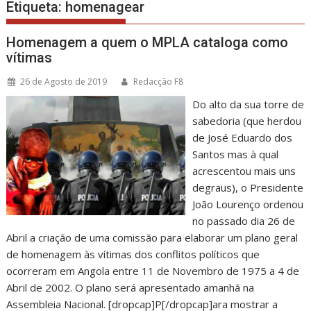
Etiqueta:
homenagear
Homenagem a quem o MPLA cataloga como
vítimas
26 de Agosto de 2019
Redacção F8
Do alto da sua torre de
sabedoria (que herdou
de José Eduardo dos
Santos mas à qual
acrescentou mais uns
degraus), o Presidente
João Lourenço ordenou
no passado dia 26 de
Abril a criação de uma comissão para elaborar um plano geral
de homenagem às vítimas dos conflitos políticos que
ocorreram em Angola entre 11 de Novembro de 1975 a 4 de
Abril de 2002. O plano será apresentado amanhã na
Assembleia Nacional. [dropcap]P[/dropcap]ara mostrar a