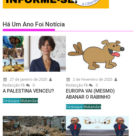
Há Um Ano Foi Notícia
27 de Janeiro de 2025
2 de Fevereiro de 2025
Redacção F8
0
Redacção F8
0
A PALESTINA VENCEU?
EUROPA VAI (MESMO)
ABANAR O RABINHO
Destaque
Mukandas
Destaque
Mukandas