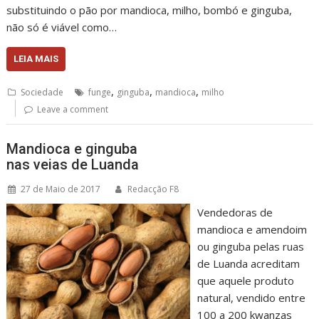
substituindo o pão por mandioca, milho, bombó e ginguba,
não só é viável como…
LEIA MAIS
,
,
,
Sociedade
funge
ginguba
mandioca
milho
Leave a comment
Mandioca e ginguba
nas veias de Luanda
27 de Maio de 2017
Redacção F8
Vendedoras de
mandioca e amendoim
ou ginguba pelas ruas
de Luanda acreditam
que aquele produto
natural, vendido entre
100 a 200 kwanzas