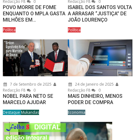
Redacção F8
0
Redacção F8
0
POVO MORRE DE FOME
ISABEL DOS SANTOS VOLTA
ENQUANTO O MPLA GASTA
A ARRASAR “JUSTIÇA” DE
MILHÕES EM…
JOÃO LOURENÇO
Política
Política
7 de Setembro de 2025
24 de Janeiro de 2025
Redacção F8
0
Redacção F8
0
NOBEL PARA NETO SE
MAIS DINHEIRO, MENOS
MARCELO AJUDAR
PODER DE COMPRA
Destaque
Mukandas
Economia