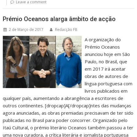
Leave a comment
Prémio Oceanos alarga âmbito de acção
2 de Março de 2017
Redacção F8
A organização do
Prémio Oceanos
anunciou hoje em São
Paulo, no Brasil, que
em 2017 irá aceitar
obras de autores de
língua portuguesa com
livros publicados em
qualquer país, aumentando a abrangência a escritores de
outros continentes. [dropcap]A[/dropcap]ntes das mudanças
agora anunciadas, as obras premiadas precisavam de ter sido
publicadas no Brasil para poder concorrer. Organizado pelo
Itaú Cultural, o prémio literário Oceanos também passou a ter
uma nova curadora, a crítica literária e jornalista portuguesa