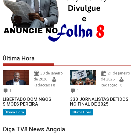
Última Hora
30 de Janeiro
21 de Janeiro
de 2026
de 2026
Redacção F8
Redacção F8
1
1
LIBERTADO DOMINGOS
330 JORNALISTAS DETIDOS
SIMÕES PEREIRA
NO FINAL DE 2025
Última Hora
Última Hora
Oiça TV8 News Angola