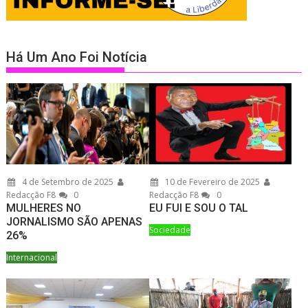
Há Um Ano Foi Notícia
4 de Setembro de 2025
10 de Fevereiro de 2025
Redacção F8
0
Redacção F8
0
MULHERES NO
EU FUI E SOU O TAL
JORNALISMO SÃO APENAS
Sociedade
26%
Internacional