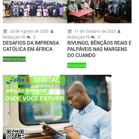
20 de Agosto de 2025
11 de Outubro de 2025
Redacção F8
0
Redacção F8
0
DESAFIOS DA IMPRENSA
RIVUNGO, BÊNÇÃOS REAIS E
CATÓLICA EM ÁFRICA
PALPÁVEIS NAS MARGENS
DO CUANDO
Internacional
Sociedade