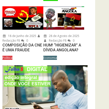
18 de Junho de 2025
28 de Agosto de 2025
Redacção F8
0
Redacção F8
0
COMPOSIÇÃO DA CNE
HUM! “HIGIENIZAR” A
É UMA FRAUDE
DÍVIDA ANGOLANA?
Política
Economia