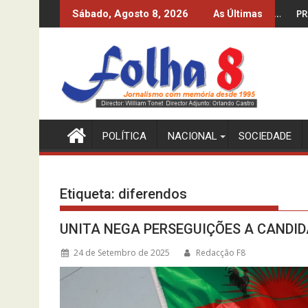
Skip
O DOS 10%? O INE-MPLA DIZ QUE SIM…
PRODUZIR PETRÓLEO E
Sábado, Agosto 8, 2026
As Últimas
to
content
POLÍTICA
NACIONAL
SOCIEDADE
Etiqueta:
diferendos
UNITA NEGA PERSEGUIÇÕES A CANDI
24 de Setembro de 2025
Redacção F8