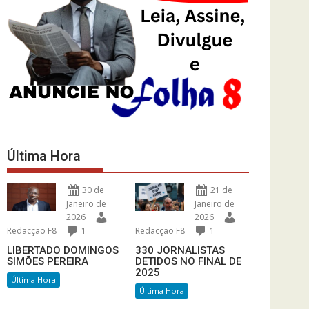
Última Hora
30 de
21 de
Janeiro de
Janeiro de
2026
2026
Redacção F8
1
Redacção F8
1
LIBERTADO DOMINGOS
330 JORNALISTAS
SIMÕES PEREIRA
DETIDOS NO FINAL DE
2025
Última Hora
Última Hora