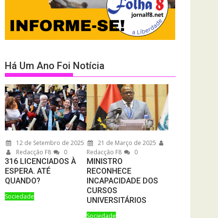
Há Um Ano Foi Notícia
12 de Setembro de 2025
21 de Março de 2025
Redacção F8
0
Redacção F8
0
316 LICENCIADOS À
MINISTRO
ESPERA. ATÉ
RECONHECE
QUANDO?
INCAPACIDADE DOS
CURSOS
Sociedade
UNIVERSITÁRIOS
Sociedade