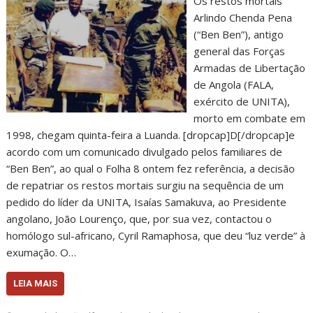
Os restos mortais
Arlindo Chenda Pena
(“Ben Ben”), antigo
general das Forças
Armadas de Libertação
de Angola (FALA,
exército de UNITA),
morto em combate em
1998, chegam quinta-feira a Luanda. [dropcap]D[/dropcap]e
acordo com um comunicado divulgado pelos familiares de
“Ben Ben”, ao qual o Folha 8 ontem fez referência, a decisão
de repatriar os restos mortais surgiu na sequência de um
pedido do líder da UNITA, Isaías Samakuva, ao Presidente
angolano, João Lourenço, que, por sua vez, contactou o
homólogo sul-africano, Cyril Ramaphosa, que deu “luz verde” à
exumação. O…
LEIA MAIS