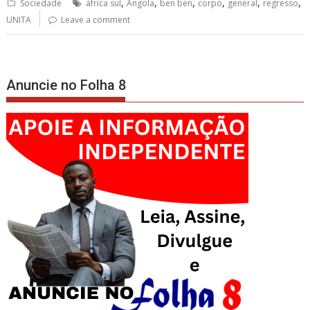
,
,
,
,
,
,
Sociedade
áfrica sul
Angola
ben ben
corpo
general
regresso
UNITA
Leave a comment
Anuncie no Folha 8