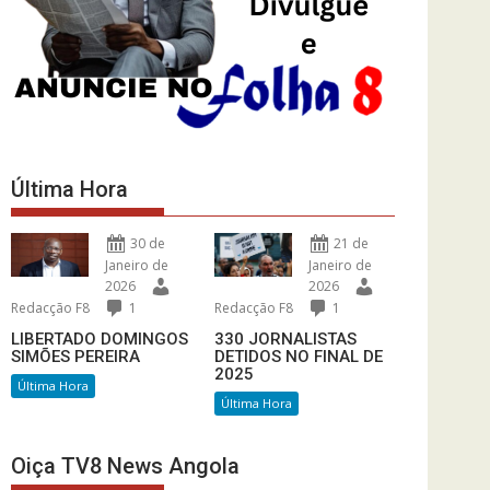
Última Hora
30 de
21 de
Janeiro de
Janeiro de
2026
2026
Redacção F8
1
Redacção F8
1
LIBERTADO DOMINGOS
330 JORNALISTAS
SIMÕES PEREIRA
DETIDOS NO FINAL DE
2025
Última Hora
Última Hora
Oiça TV8 News Angola