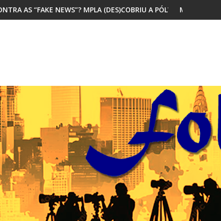
 MPLA (DES)COBRIU A PÓLVORA
MAIORIA DOS JOVENS AFRICANOS Q