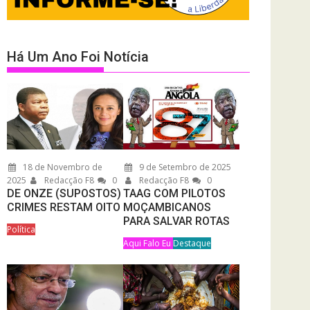
Há Um Ano Foi Notícia
18 de Novembro de
9 de Setembro de 2025
2025
Redacção F8
0
Redacção F8
0
DE ONZE (SUPOSTOS)
TAAG COM PILOTOS
CRIMES RESTAM OITO
MOÇAMBICANOS
PARA SALVAR ROTAS
Política
Aqui Falo Eu
Destaque