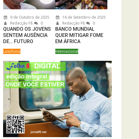
9 de Outubro de 2025
16 de Setembro de 2025
Redacção F8
0
Redacção F8
0
QUANDO OS JOVENS
BANCO MUNDIAL
SENTEM AUSÊNCIA
QUER MITIGAR FOME
DE… FUTURO
EM ÁFRICA
Lusofonia
Internacional