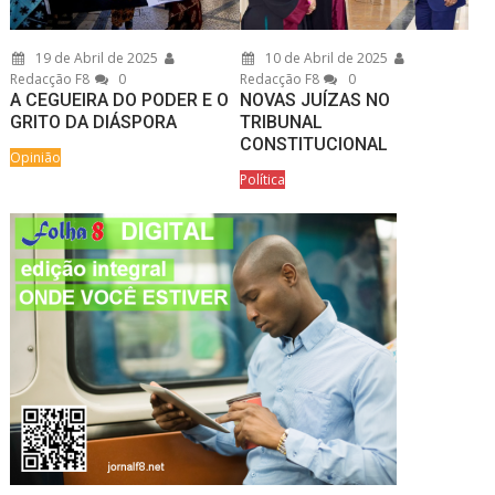
19 de Abril de 2025
10 de Abril de 2025
Redacção F8
0
Redacção F8
0
A CEGUEIRA DO PODER E O
NOVAS JUÍZAS NO
GRITO DA DIÁSPORA
TRIBUNAL
CONSTITUCIONAL
Opinião
Política