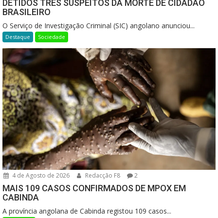
DETIDOS TRÊS SUSPEITOS DA MORTE DE CIDADÃO
BRASILEIRO
O Serviço de Investigação Criminal (SIC) angolano anunciou...
Destaque
Sociedade
4 de Agosto de 2026
Redacção F8
2
MAIS 109 CASOS CONFIRMADOS DE MPOX EM
CABINDA
A província angolana de Cabinda registou 109 casos...