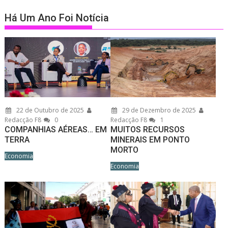
Há Um Ano Foi Notícia
22 de Outubro de 2025
29 de Dezembro de 2025
Redacção F8
0
Redacção F8
1
COMPANHIAS AÉREAS… EM
MUITOS RECURSOS
TERRA
MINERAIS EM PONTO
MORTO
Economia
Economia