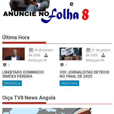
Última Hora
30 de Janeiro
21 de Janeiro
de 2026
de 2026
Redacção F8
Redacção F8
1
1
LIBERTADO DOMINGOS
330 JORNALISTAS DETIDOS
SIMÕES PEREIRA
NO FINAL DE 2025
Última Hora
Última Hora
Oiça TV8 News Angola