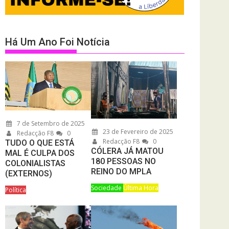
Há Um Ano Foi Notícia
7 de Setembro de 2025
23 de Fevereiro de 2025
Redacção F8
0
Redacção F8
0
TUDO O QUE ESTÁ
CÓLERA JÁ MATOU
MAL É CULPA DOS
180 PESSOAS NO
COLONIALISTAS
REINO DO MPLA
(EXTERNOS)
Sociedade
Última Hora
Política