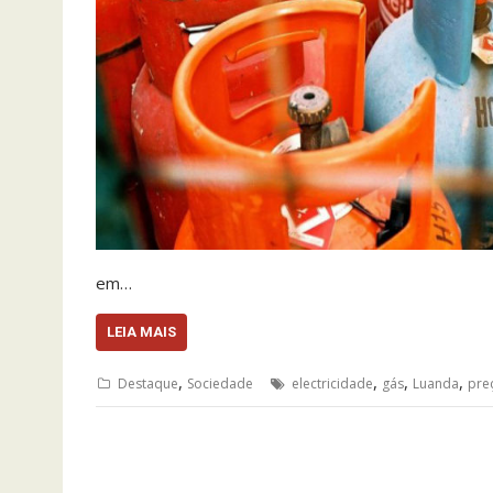
em…
LEIA MAIS
,
,
,
,
Destaque
Sociedade
electricidade
gás
Luanda
pre