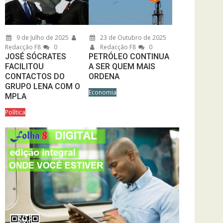
9 de Julho de 2025
23 de Outubro de 2025
Redacção F8
0
Redacção F8
0
JOSÉ SÓCRATES
PETRÓLEO CONTINUA
FACILITOU
A SER QUEM MAIS
CONTACTOS DO
ORDENA
GRUPO LENA COM O
Economia
MPLA
Política