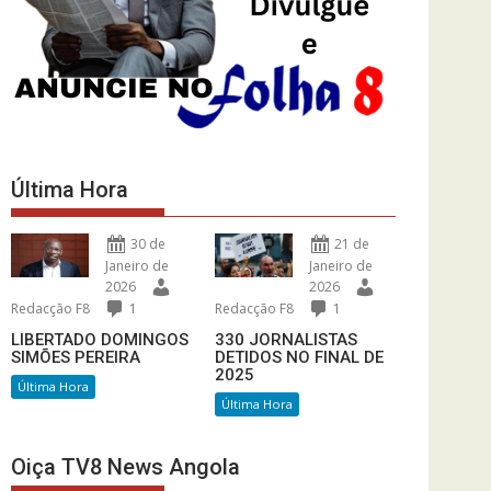
Última Hora
30 de
21 de
Janeiro de
Janeiro de
2026
2026
Redacção F8
1
Redacção F8
1
LIBERTADO DOMINGOS
330 JORNALISTAS
SIMÕES PEREIRA
DETIDOS NO FINAL DE
2025
Última Hora
Última Hora
Oiça TV8 News Angola