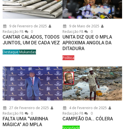
9 de Fevereiro de 2025
9 de Maio de 2025
Redacção F8
0
Redacção F8
0
CANTAR CALADOS, TODOS
UNITA DIZ QUE O MPLA
JUNTOS, UM DE CADA VEZ
APROXIMA ANGOLA DA
DITADURA
Destaque
Mukandas
Política
27 de Fevereiro de 2025
4 de Fevereiro de 2025
Redacção F8
0
Redacção F8
0
FALTA UMA “VARINHA
CAMPEÃO DA… CÓLERA
MÁGICA” AO MPLA
Sociedade