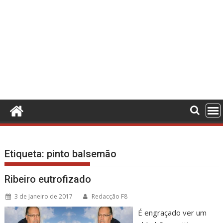
Etiqueta:
pinto balsemão
Ribeiro eutrofizado
3 de Janeiro de 2017
Redacção F8
É engraçado ver um