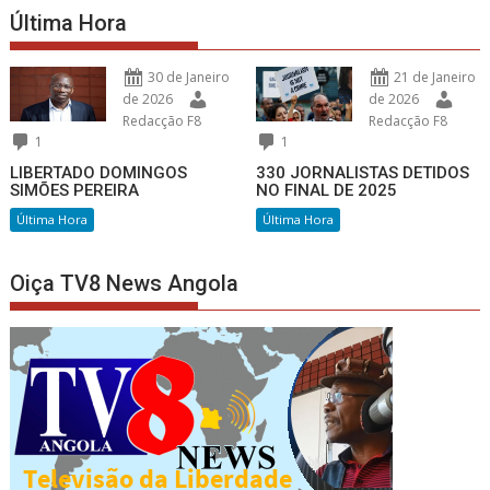
Última Hora
30 de Janeiro
21 de Janeiro
de 2026
de 2026
Redacção F8
Redacção F8
1
1
LIBERTADO DOMINGOS
330 JORNALISTAS DETIDOS
SIMÕES PEREIRA
NO FINAL DE 2025
Última Hora
Última Hora
Oiça TV8 News Angola