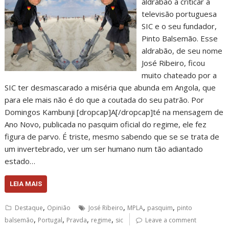
aldrabão a criticar a
televisão portuguesa
SIC e o seu fundador,
Pinto Balsemão. Esse
aldrabão, de seu nome
José Ribeiro, ficou
muito chateado por a
SIC ter desmascarado a miséria que abunda em Angola, que
para ele mais não é do que a coutada do seu patrão. Por
Domingos Kambunji [dropcap]A[/dropcap]té na mensagem de
Ano Novo, publicada no pasquim oficial do regime, ele fez
figura de parvo. É triste, mesmo sabendo que se se trata de
um invertebrado, ver um ser humano num tão adiantado
estado…
LEIA MAIS
,
,
,
,
Destaque
Opinião
José Ribeiro
MPLA
pasquim
pinto
,
,
,
,
balsemão
Portugal
Pravda
regime
sic
Leave a comment