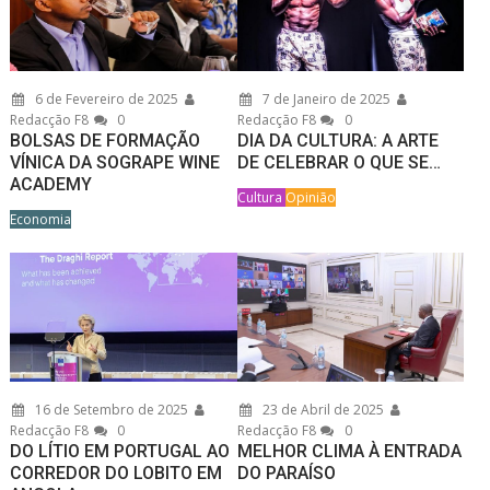
6 de Fevereiro de 2025
7 de Janeiro de 2025
Redacção F8
0
Redacção F8
0
BOLSAS DE FORMAÇÃO
DIA DA CULTURA: A ARTE
VÍNICA DA SOGRAPE WINE
DE CELEBRAR O QUE SE…
ACADEMY
Cultura
Opinião
Economia
16 de Setembro de 2025
23 de Abril de 2025
Redacção F8
0
Redacção F8
0
DO LÍTIO EM PORTUGAL AO
MELHOR CLIMA À ENTRADA
CORREDOR DO LOBITO EM
DO PARAÍSO