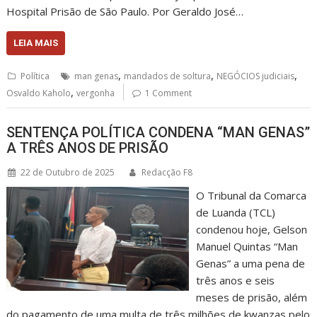
Hospital Prisão de São Paulo. Por Geraldo José…
LEIA MAIS
,
,
,
Política
man genas
mandados de soltura
NEGÓCIOS judiciais
,
Osvaldo Kaholo
vergonha
1 Comment
SENTENÇA POLÍTICA CONDENA “MAN GENAS”
A TRÊS ANOS DE PRISÃO
22 de Outubro de 2025
Redacção F8
O Tribunal da Comarca
de Luanda (TCL)
condenou hoje, Gelson
Manuel Quintas “Man
Genas” a uma pena de
três anos e seis
meses de prisão, além
do pagamento de uma multa de três milhões de kwanzas pelo