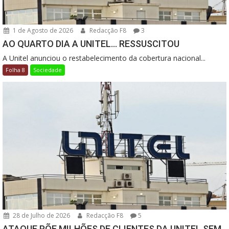
1 de Agosto de 2026
Redacção F8
3
AO QUARTO DIA A UNITEL… RESSUSCITOU
A Unitel anunciou o restabelecimento da cobertura nacional...
Folha 8
Sociedade
28 de Julho de 2026
Redacção F8
5
ATAQUE PÕE MILHÕES DE CLIENTES DA UNITEL SEM