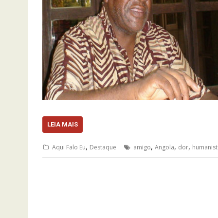
LEIA MAIS
,
,
,
,
Aqui Falo Eu
Destaque
amigo
Angola
dor
humanist