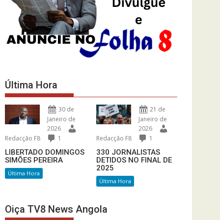
Última Hora
30 de
21 de
Janeiro de
Janeiro de
2026
2026
Redacção F8
1
Redacção F8
1
LIBERTADO DOMINGOS
330 JORNALISTAS
SIMÕES PEREIRA
DETIDOS NO FINAL DE
2025
Última Hora
Última Hora
Oiça TV8 News Angola