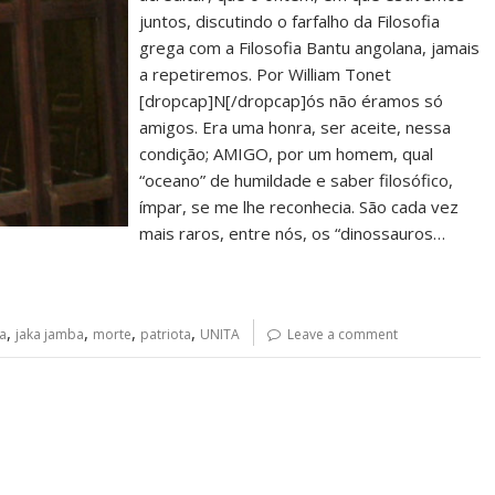
juntos, discutindo o farfalho da Filosofia
grega com a Filosofia Bantu angolana, jamais
a repetiremos. Por William Tonet
[dropcap]N[/dropcap]ós não éramos só
amigos. Era uma honra, ser aceite, nessa
condição; AMIGO, por um homem, qual
“oceano” de humildade e saber filosófico,
ímpar, se me lhe reconhecia. São cada vez
mais raros, entre nós, os “dinossauros…
,
,
,
,
a
jaka jamba
morte
patriota
UNITA
Leave a comment