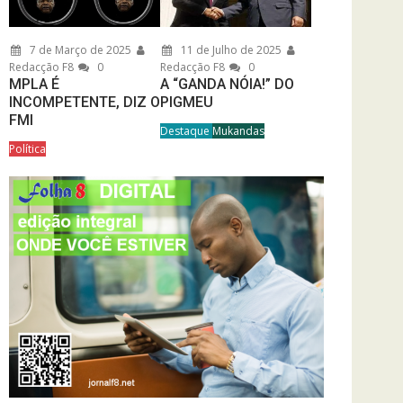
7 de Março de 2025
11 de Julho de 2025
Redacção F8
0
Redacção F8
0
MPLA É
A “GANDA NÓIA!” DO
INCOMPETENTE, DIZ O
PIGMEU
FMI
Destaque
Mukandas
Política