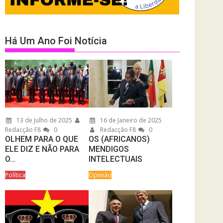
Há Um Ano Foi Notícia
13 de Julho de 2025
16 de Janeiro de 2025
Redacção F8
0
Redacção F8
0
OLHEM PARA O QUE
OS (AFRICANOS)
ELE DIZ E NÃO PARA
MENDIGOS
O…
INTELECTUAIS
Política
Opinião