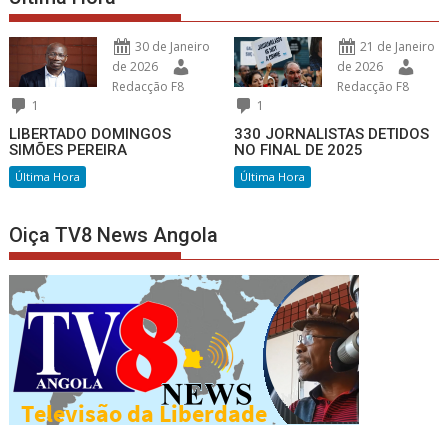
30 de Janeiro
21 de Janeiro
de 2026
de 2026
Redacção F8
Redacção F8
1
1
LIBERTADO DOMINGOS
330 JORNALISTAS DETIDOS
SIMÕES PEREIRA
NO FINAL DE 2025
Última Hora
Última Hora
Oiça TV8 News Angola