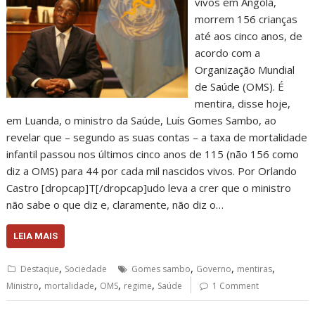
vivos em Angola,
morrem 156 crianças
até aos cinco anos, de
acordo com a
Organização Mundial
de Saúde (OMS). É
mentira, disse hoje,
em Luanda, o ministro da Saúde, Luís Gomes Sambo, ao
revelar que – segundo as suas contas – a taxa de mortalidade
infantil passou nos últimos cinco anos de 115 (não 156 como
diz a OMS) para 44 por cada mil nascidos vivos. Por Orlando
Castro [dropcap]T[/dropcap]udo leva a crer que o ministro
não sabe o que diz e, claramente, não diz o…
LEIA MAIS
,
,
,
,
Destaque
Sociedade
Gomes sambo
Governo
mentiras
,
,
,
,
Ministro
mortalidade
OMS
regime
Saúde
1 Comment