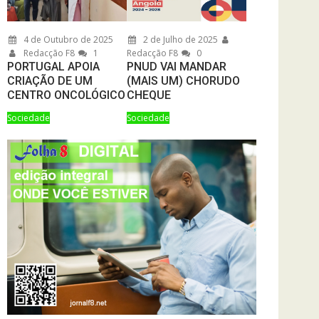
4 de Outubro de 2025
2 de Julho de 2025
Redacção F8
1
Redacção F8
0
PORTUGAL APOIA
PNUD VAI MANDAR
CRIAÇÃO DE UM
(MAIS UM) CHORUDO
CENTRO ONCOLÓGICO
CHEQUE
Sociedade
Sociedade