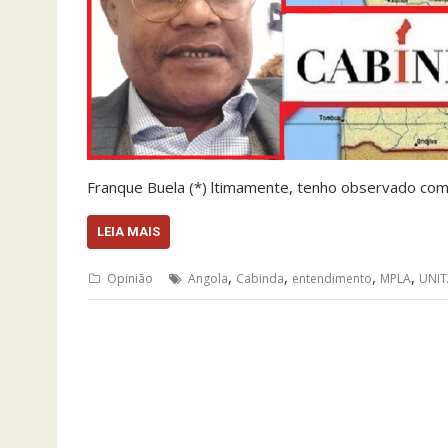
Franque Buela (*) ltimamente, tenho observado com
LEIA MAIS
,
,
,
,
Opinião
Angola
Cabinda
entendimento
MPLA
UNIT