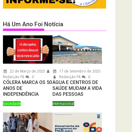
Há Um Ano Foi Notícia
22 de Março de 2025
17 de Setembro de 2025
Redacção F8
0
Redacção F8
0
CÓLERA MARCA OS 50
ÁGUA E CENTROS DE
ANOS DE
SAÚDE MUDAM A VIDA
INDEPENDÊNCIA
DAS PESSOAS
Sociedade
Internacional