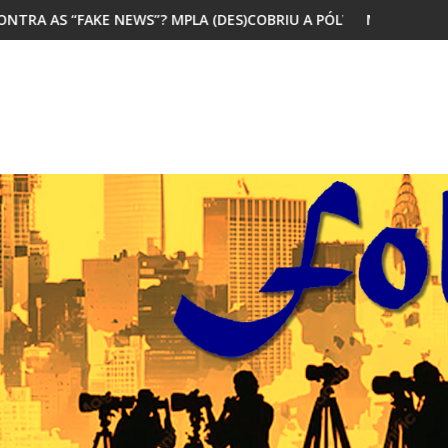
 MPLA (DES)COBRIU A PÓLVORA
MAIORIA DOS JOVENS AFRICANOS Q