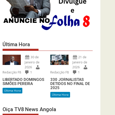
Última Hora
30 de
21 de
Janeiro de
Janeiro de
2026
2026
Redacção F8
1
Redacção F8
1
LIBERTADO DOMINGOS
330 JORNALISTAS
SIMÕES PEREIRA
DETIDOS NO FINAL DE
2025
Última Hora
Última Hora
Oiça TV8 News Angola