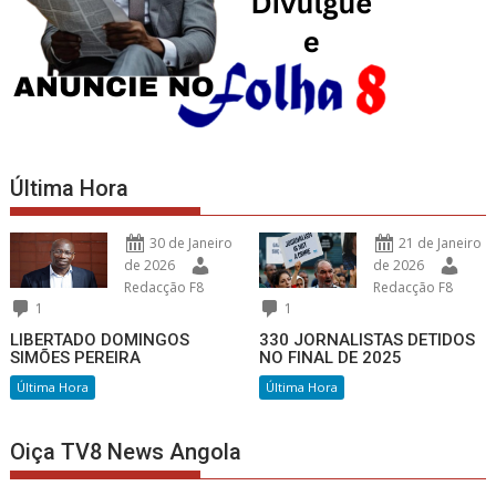
Última Hora
30 de Janeiro
21 de Janeiro
de 2026
de 2026
Redacção F8
Redacção F8
1
1
LIBERTADO DOMINGOS
330 JORNALISTAS DETIDOS
SIMÕES PEREIRA
NO FINAL DE 2025
Última Hora
Última Hora
Oiça TV8 News Angola