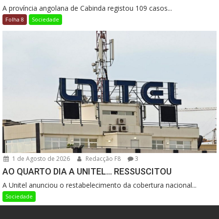
A província angolana de Cabinda registou 109 casos...
Folha 8
Sociedade
1 de Agosto de 2026
Redacção F8
3
AO QUARTO DIA A UNITEL… RESSUSCITOU
A Unitel anunciou o restabelecimento da cobertura nacional...
Sociedade