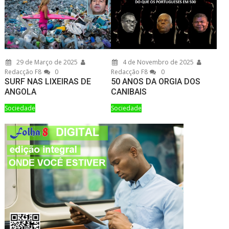
29 de Março de 2025
4 de Novembro de 2025
Redacção F8
0
Redacção F8
0
SURF NAS LIXEIRAS DE
50 ANOS DA ORGIA DOS
ANGOLA
CANIBAIS
Sociedade
Sociedade