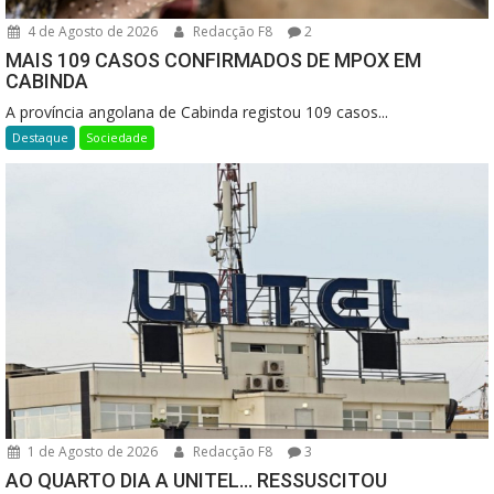
4 de Agosto de 2026
Redacção F8
2
MAIS 109 CASOS CONFIRMADOS DE MPOX EM
CABINDA
A província angolana de Cabinda registou 109 casos...
Destaque
Sociedade
1 de Agosto de 2026
Redacção F8
3
AO QUARTO DIA A UNITEL… RESSUSCITOU