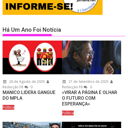
Há Um Ano Foi Notícia
26 de Agosto de 2025
21 de Setembro de 2025
Redacção F8
0
Redacção F8
0
MANICO LIDERA GANGUE
«VIRAR A PÁGINA E OLHAR
DO MPLA
O FUTURO COM
ESPERANÇA»
Política
Política