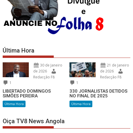
Última Hora
30 de Janeiro
21 de Janeiro
de 2026
de 2026
Redacção F8
Redacção F8
1
1
LIBERTADO DOMINGOS
330 JORNALISTAS DETIDOS
SIMÕES PEREIRA
NO FINAL DE 2025
Última Hora
Última Hora
Oiça TV8 News Angola