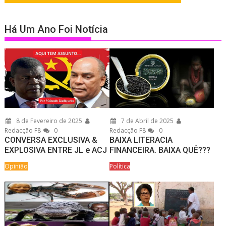
Há Um Ano Foi Notícia
8 de Fevereiro de 2025
7 de Abril de 2025
Redacção F8
0
Redacção F8
0
CONVERSA EXCLUSIVA &
BAIXA LITERACIA
EXPLOSIVA ENTRE JL e ACJ
FINANCEIRA. BAIXA QUÊ???
Opinião
Política