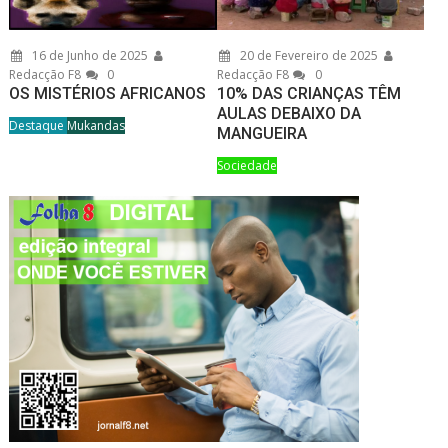
16 de Junho de 2025
20 de Fevereiro de 2025
Redacção F8
0
Redacção F8
0
OS MISTÉRIOS AFRICANOS
10% DAS CRIANÇAS TÊM
AULAS DEBAIXO DA
Destaque
Mukandas
MANGUEIRA
Sociedade