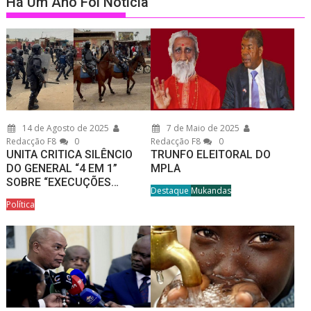
Há Um Ano Foi Notícia
14 de Agosto de 2025
7 de Maio de 2025
Redacção F8
0
Redacção F8
0
UNITA CRITICA SILÊNCIO
TRUNFO ELEITORAL DO
DO GENERAL “4 EM 1”
MPLA
SOBRE “EXECUÇÕES…
Destaque
Mukandas
Política