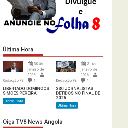
Última Hora
30 de
21 de
Janeiro de
Janeiro de
2026
2026
Redacção F8
1
Redacção F8
1
LIBERTADO DOMINGOS
330 JORNALISTAS
SIMÕES PEREIRA
DETIDOS NO FINAL DE
2025
Última Hora
Última Hora
Oiça TV8 News Angola