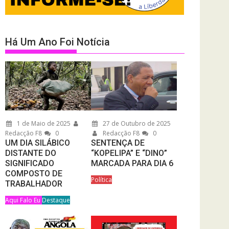
Há Um Ano Foi Notícia
1 de Maio de 2025
27 de Outubro de 2025
Redacção F8
0
Redacção F8
0
UM DIA SILÁBICO
SENTENÇA DE
DISTANTE DO
“KOPELIPA” E “DINO”
SIGNIFICADO
MARCADA PARA DIA 6
COMPOSTO DE
Política
TRABALHADOR
Aqui Falo Eu
Destaque