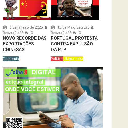
6 de Janeiro de 2025
15 de Maio de 2025
Redacção F8
0
Redacção F8
0
NOVO RECORDE DAS
PORTUGAL PROTESTA
EXPORTAÇÕES
CONTRA EXPULSÃO
CHINESAS
DA RTP
Economia
Política
Última Hora