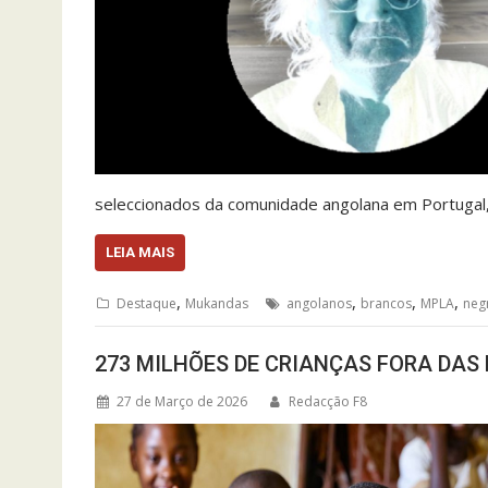
seleccionados da comunidade angolana em Portugal
LEIA MAIS
,
,
,
,
Destaque
Mukandas
angolanos
brancos
MPLA
neg
273 MILHÕES DE CRIANÇAS FORA DAS
27 de Março de 2026
Redacção F8