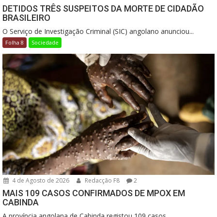
DETIDOS TRÊS SUSPEITOS DA MORTE DE CIDADÃO
BRASILEIRO
O Serviço de Investigação Criminal (SIC) angolano anunciou...
Folha 8
Sociedade
4 de Agosto de 2026
Redacção F8
2
MAIS 109 CASOS CONFIRMADOS DE MPOX EM
CABINDA
A província angolana de Cabinda registou 109 casos...