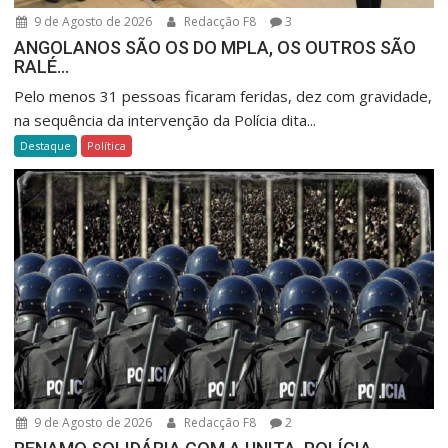
9 de Agosto de 2026
Redacção F8
3
ANGOLANOS SÃO OS DO MPLA, OS OUTROS SÃO
RALÉ…
Pelo menos 31 pessoas ficaram feridas, dez com gravidade,
na sequência da intervenção da Polícia dita...
Destaque
Política
9 de Agosto de 2026
Redacção F8
2