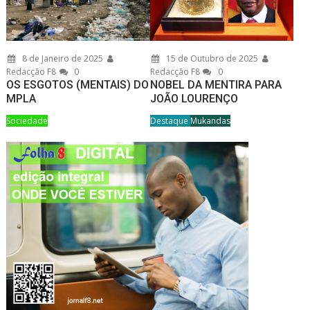
8 de Janeiro de 2025
15 de Outubro de 2025
Redacção F8
0
Redacção F8
0
OS ESGOTOS (MENTAIS) DO
NOBEL DA MENTIRA PARA
MPLA
JOÃO LOURENÇO
Sociedade
Destaque
Mukandas