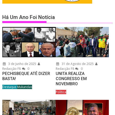
Há Um Ano Foi Notícia
3 de Junho de 2025
31 de Agosto de 2025
Redacção F8
0
Redacção F8
0
PECHISBEQUE ATÉ DIZER
UNITA REALIZA
BASTA!
CONGRESSO EM
NOVEMBRO
Destaque
Mukandas
Política