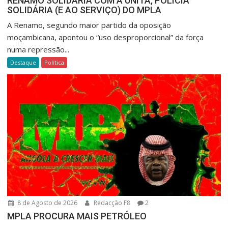
RENAMO SOLIDÁRIA COM A UNITA, POLÍCIA
SOLIDÁRIA (E AO SERVIÇO) DO MPLA
A Renamo, segundo maior partido da oposição
moçambicana, apontou o “uso desproporcional” da força
numa repressão...
Destaque
Política
8 de Agosto de 2026
Redacção F8
2
MPLA PROCURA MAIS PETRÓLEO