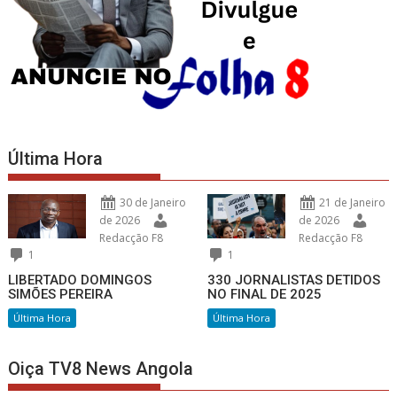
Última Hora
30 de Janeiro
21 de Janeiro
de 2026
de 2026
Redacção F8
Redacção F8
1
1
LIBERTADO DOMINGOS
330 JORNALISTAS DETIDOS
SIMÕES PEREIRA
NO FINAL DE 2025
Última Hora
Última Hora
Oiça TV8 News Angola