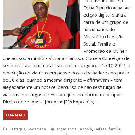
No passado dia 7, o
Folha 8 publicou na sua
edição digital diária a
carta de um grupo de
funcionários do
Ministério da Acção
Social, Família e
Promoção da Mulher
que acusou a ministra Victória Francisco Correia Conceição de
ser moralista sem moral, isto por ter exigido, a 25.10.2017, a
devolução de viaturas em posse dos trabalhadores no prazo
de 30 dias, quando a mesma dirigente – afirmavam – tem
alegadamente um notável percurso de não restituição de
viaturas em cargos de Estado que anteriormente ocupou.
Direito de resposta [dropcap]E[/dropcap]is,…
LEIA MAIS
,
,
,
,
,
Destaque
Sociedade
acção social
Angola
Defesa
família