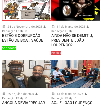
24 de Novembro de 2025
14 de Março de 2025
Redacção F8
0
Redacção F8
0
BETÃO E CORRUPÇÃO
AINDA NÃO SE DEMITIU,
ESTÃO DE BOA… SAÚDE
PRESIDENTE JOÃO
LOURENÇO?
Sociedade
Política
25 de Julho de 2025
13 de Maio de 2025
Redacção F8
0
Redacção F8
0
ANGOLA DEVIA “RECUAR
ACJ E JOÃO LOURENÇO