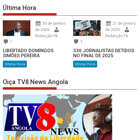
Última Hora
30 de Janeiro
21 de Janeiro
de 2026
de 2026
Redacção F8
Redacção F8
1
1
LIBERTADO DOMINGOS
330 JORNALISTAS DETIDOS
SIMÕES PEREIRA
NO FINAL DE 2025
Última Hora
Última Hora
Oiça TV8 News Angola