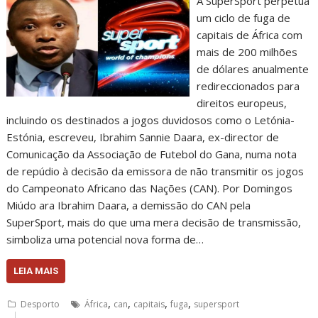
A SuperSport perpetua
um ciclo de fuga de
capitais de África com
mais de 200 milhões
de dólares anualmente
redireccionados para
direitos europeus,
incluindo os destinados a jogos duvidosos como o Letónia-
Estónia, escreveu, Ibrahim Sannie Daara, ex-director de
Comunicação da Associação de Futebol do Gana, numa nota
de repúdio à decisão da emissora de não transmitir os jogos
do Campeonato Africano das Nações (CAN). Por Domingos
Miúdo ara Ibrahim Daara, a demissão do CAN pela
SuperSport, mais do que uma mera decisão de transmissão,
simboliza uma potencial nova forma de…
LEIA MAIS
,
,
,
,
Desporto
África
can
capitais
fuga
supersport