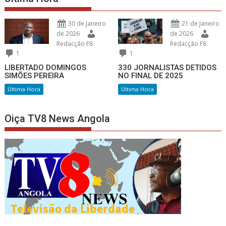
30 de Janeiro
21 de Janeiro
de 2026
de 2026
Redacção F8
Redacção F8
1
1
LIBERTADO DOMINGOS
330 JORNALISTAS DETIDOS
SIMÕES PEREIRA
NO FINAL DE 2025
Última Hora
Última Hora
Oiça TV8 News Angola