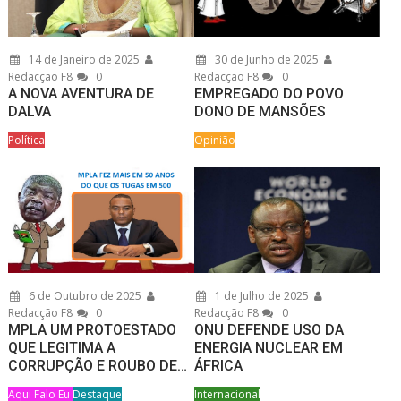
14 de Janeiro de 2025
30 de Junho de 2025
Redacção F8
0
Redacção F8
0
A NOVA AVENTURA DE
EMPREGADO DO POVO
DALVA
DONO DE MANSÕES
Política
Opinião
6 de Outubro de 2025
1 de Julho de 2025
Redacção F8
0
Redacção F8
0
MPLA UM PROTOESTADO
ONU DEFENDE USO DA
QUE LEGITIMA A
ENERGIA NUCLEAR EM
CORRUPÇÃO E ROUBO DE…
ÁFRICA
Aqui Falo Eu
Destaque
Internacional