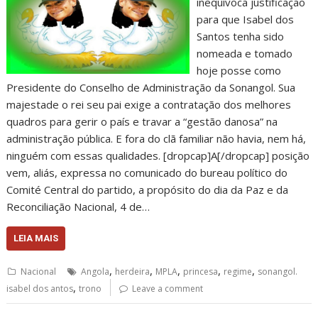
inequívoca justificação
para que Isabel dos
Santos tenha sido
nomeada e tomado
hoje posse como
Presidente do Conselho de Administração da Sonangol. Sua
majestade o rei seu pai exige a contratação dos melhores
quadros para gerir o país e travar a “gestão danosa” na
administração pública. E fora do clã familiar não havia, nem há,
ninguém com essas qualidades. [dropcap]A[/dropcap] posição
vem, aliás, expressa no comunicado do bureau político do
Comité Central do partido, a propósito do dia da Paz e da
Reconciliação Nacional, 4 de…
LEIA MAIS
,
,
,
,
,
Nacional
Angola
herdeira
MPLA
princesa
regime
sonangol.
,
isabel dos antos
trono
Leave a comment