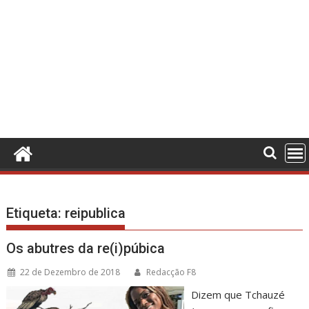
Etiqueta:
reipublica
Os abutres da re(i)púbica
22 de Dezembro de 2018
Redacção F8
Dizem que Tchauzé