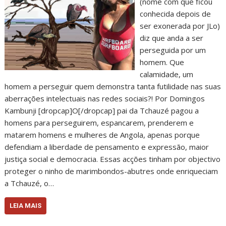
(nome com que ficou
conhecida depois de
ser exonerada por JLo)
diz que anda a ser
perseguida por um
homem. Que
calamidade, um
homem a perseguir quem demonstra tanta futilidade nas suas
aberrações intelectuais nas redes sociais?! Por Domingos
Kambunji [dropcap]O[/dropcap] pai da Tchauzé pagou a
homens para perseguirem, espancarem, prenderem e
matarem homens e mulheres de Angola, apenas porque
defendiam a liberdade de pensamento e expressão, maior
justiça social e democracia. Essas acções tinham por objectivo
proteger o ninho de marimbondos-abutres onde enriqueciam
a Tchauzé, o…
LEIA MAIS