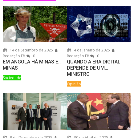
14 de Setembro de 2025
4 de Janeiro de 2025
Redacção F8
0
Redacção F8
0
EM ANGOLA HÁ MINAS E…
QUANDO A ERA DIGITAL
MINAS
DEPENDE DE UM…
MINISTRO
Sociedade
Opinião
9 de Dezembro de 2025
30 de Abril de 2025