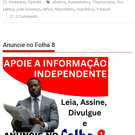
,
,
,
,
Destaque
Opinião
abutres
Assassinatos
Cleptocracia
dos
,
,
,
,
,
santos
joão lourenço
MPLA
Nepotismo
reipublica
Tchauzé
2 Comments
Anuncie no Folha 8