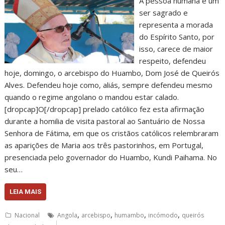
A pessoa humana é um
ser sagrado e
representa a morada
do Espírito Santo, por
isso, carece de maior
respeito, defendeu
hoje, domingo, o arcebispo do Huambo, Dom José de Queirós
Alves. Defendeu hoje como, aliás, sempre defendeu mesmo
quando o regime angolano o mandou estar calado.
[dropcap]O[/dropcap] prelado católico fez esta afirmação
durante a homilia de visita pastoral ao Santuário de Nossa
Senhora de Fátima, em que os cristãos católicos relembraram
as aparições de Maria aos três pastorinhos, em Portugal,
presenciada pelo governador do Huambo, Kundi Paihama. No
seu…
LEIA MAIS
,
,
,
,
Nacional
Angola
arcebispo
humambo
incómodo
queirós