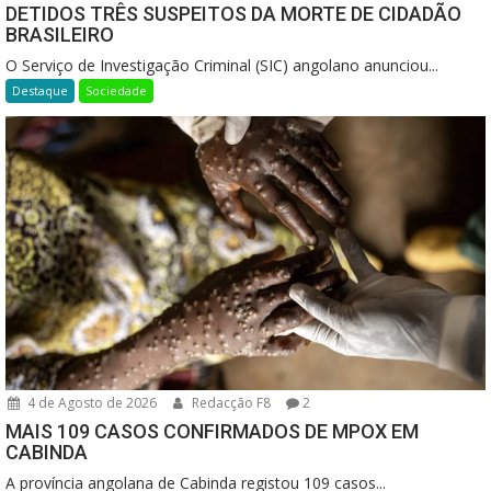
DETIDOS TRÊS SUSPEITOS DA MORTE DE CIDADÃO
BRASILEIRO
O Serviço de Investigação Criminal (SIC) angolano anunciou...
Destaque
Sociedade
4 de Agosto de 2026
Redacção F8
2
MAIS 109 CASOS CONFIRMADOS DE MPOX EM
CABINDA
A província angolana de Cabinda registou 109 casos...