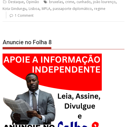
,
,
,
,
,
Destaque
Opinião
bruxelas
crime
cunhado
joão lourenço
,
,
,
,
Kota Gindungu
Lisboa
MPLA
passaporte diplomático
regime
1 Comment
Anuncie no Folha 8