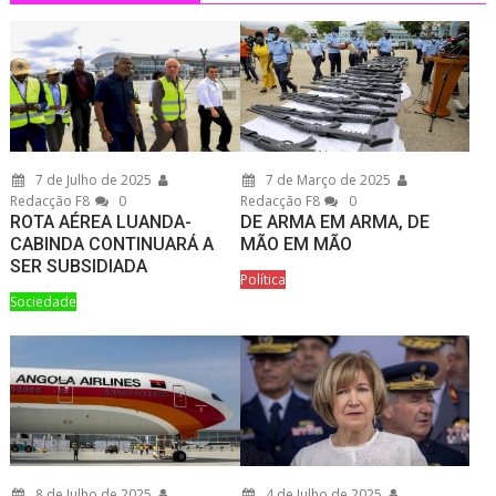
7 de Julho de 2025
7 de Março de 2025
Redacção F8
0
Redacção F8
0
ROTA AÉREA LUANDA-
DE ARMA EM ARMA, DE
CABINDA CONTINUARÁ A
MÃO EM MÃO
SER SUBSIDIADA
Política
Sociedade
8 de Julho de 2025
4 de Julho de 2025