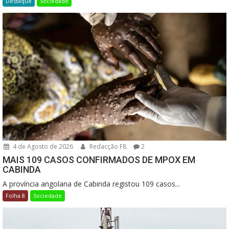
Destaque
Sociedade
4 de Agosto de 2026
Redacção F8
2
MAIS 109 CASOS CONFIRMADOS DE MPOX EM
CABINDA
A província angolana de Cabinda registou 109 casos...
Folha 8
Sociedade