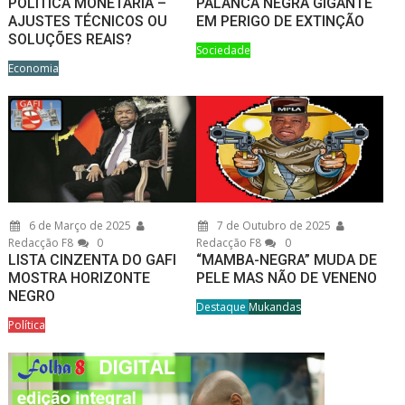
POLÍTICA MONETÁRIA –
PALANCA NEGRA GIGANTE
AJUSTES TÉCNICOS OU
EM PERIGO DE EXTINÇÃO
SOLUÇÕES REAIS?
Sociedade
Economia
6 de Março de 2025
7 de Outubro de 2025
Redacção F8
0
Redacção F8
0
LISTA CINZENTA DO GAFI
“MAMBA-NEGRA” MUDA DE
MOSTRA HORIZONTE
PELE MAS NÃO DE VENENO
NEGRO
Destaque
Mukandas
Política