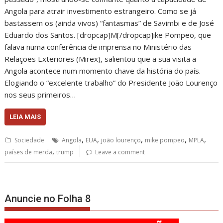
Angola para atrair investimento estrangeiro. Como se já
bastassem os (ainda vivos) “fantasmas” de Savimbi e de José
Eduardo dos Santos. [dropcap]M[/dropcap]ike Pompeo, que
falava numa conferência de imprensa no Ministério das
Relações Exteriores (Mirex), salientou que a sua visita a
Angola acontece num momento chave da história do país.
Elogiando o “excelente trabalho” do Presidente João Lourenço
nos seus primeiros…
LEIA MAIS
,
,
,
,
,
Sociedade
Angola
EUA
joão lourenço
mike pompeo
MPLA
,
países de merda
trump
Leave a comment
Anuncie no Folha 8