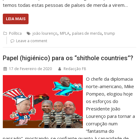
temos todas estas pessoas de países de merda a virem…
LEIA MAIS
,
,
,
Política
joão lourenço
MPLA
países de merda
trump
Leave a comment
Papel (higiénico) para os “shithole countries”?
17 de Fevereiro de 2020
Redacção F8
O chefe da diplomacia
norte-americano, Mike
Pompeo, elogiou hoje
os esforços do
Presidente João
Lourenço para tornar a
corrupção num
“fantasma do
passado”, mostrando-se confiante quanto à capacidade de