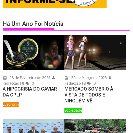
Há Um Ano Foi Notícia
28 de Fevereiro de 2025
20 de Março de 2025
Redacção F8
0
Redacção F8
0
A HIPOCRISIA DO CAVIAR
MERCADO SOMBRIO À
DA CPLP
VISTA DE TODOS E
NINGUÉM VÊ…
Lusofonia
Sociedade