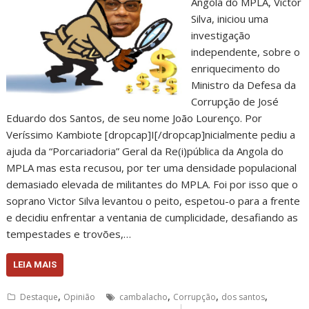
Angola do MPLA, Victor
Silva, iniciou uma
investigação
independente, sobre o
enriquecimento do
Ministro da Defesa da
Corrupção de José
Eduardo dos Santos, de seu nome João Lourenço. Por
Veríssimo Kambiote [dropcap]I[/dropcap]nicialmente pediu a
ajuda da “Porcariadoria” Geral da Re(i)pública da Angola do
MPLA mas esta recusou, por ter uma densidade populacional
demasiado elevada de militantes do MPLA. Foi por isso que o
soprano Victor Silva levantou o peito, espetou-o para a frente
e decidiu enfrentar a ventania de cumplicidade, desafiando as
tempestades e trovões,…
LEIA MAIS
,
,
,
,
Destaque
Opinião
cambalacho
Corrupção
dos santos