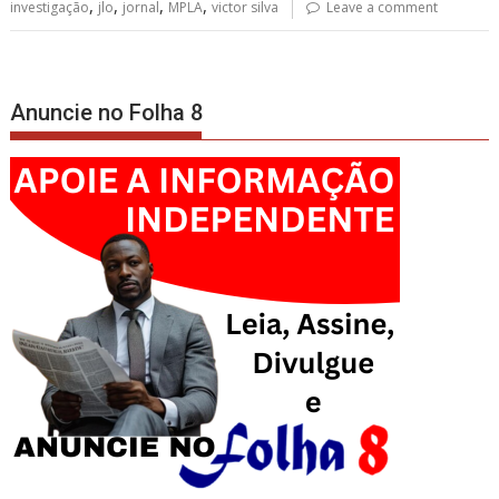
,
,
,
,
investigação
jlo
jornal
MPLA
victor silva
Leave a comment
Anuncie no Folha 8