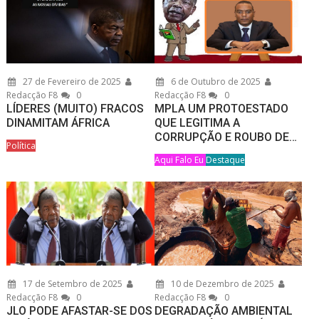
27 de Fevereiro de 2025
6 de Outubro de 2025
Redacção F8
0
Redacção F8
0
LÍDERES (MUITO) FRACOS
MPLA UM PROTOESTADO
DINAMITAM ÁFRICA
QUE LEGITIMA A
CORRUPÇÃO E ROUBO DE…
Política
Aqui Falo Eu
Destaque
17 de Setembro de 2025
10 de Dezembro de 2025
Redacção F8
0
Redacção F8
0
JLO PODE AFASTAR-SE DOS
DEGRADAÇÃO AMBIENTAL