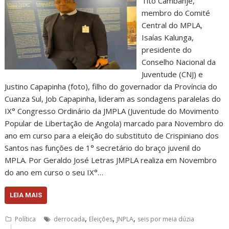
Tito Cambanje,
membro do Comité
Central do MPLA,
Isaías Kalunga,
presidente do
Conselho Nacional da
Juventude (CNJ) e
Justino Capapinha (foto), filho do governador da Província do
Cuanza Sul, Job Capapinha, lideram as sondagens paralelas do
IX° Congresso Ordinário da JMPLA (Juventude do Movimento
Popular de Libertação de Angola) marcado para Novembro do
ano em curso para a eleição do substituto de Crispiniano dos
Santos nas funções de 1° secretário do braço juvenil do
MPLA. Por Geraldo José Letras JMPLA realiza em Novembro
do ano em curso o seu IX°…
LEIA MAIS
,
,
,
Política
derrocada
Eleições
JNPLA
seis por meia dúzia