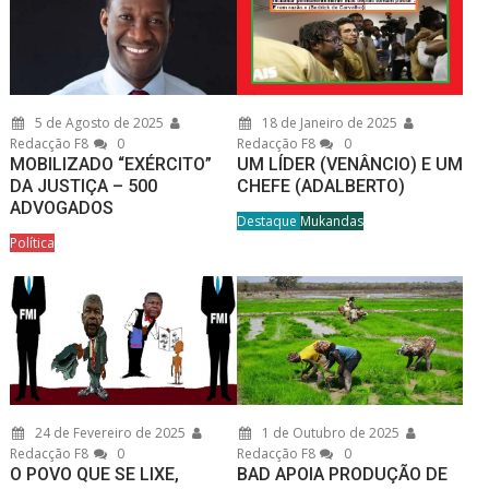
5 de Agosto de 2025
18 de Janeiro de 2025
Redacção F8
0
Redacção F8
0
MOBILIZADO “EXÉRCITO”
UM LÍDER (VENÂNCIO) E UM
DA JUSTIÇA – 500
CHEFE (ADALBERTO)
ADVOGADOS
Destaque
Mukandas
Política
24 de Fevereiro de 2025
1 de Outubro de 2025
Redacção F8
0
Redacção F8
0
O POVO QUE SE LIXE,
BAD APOIA PRODUÇÃO DE