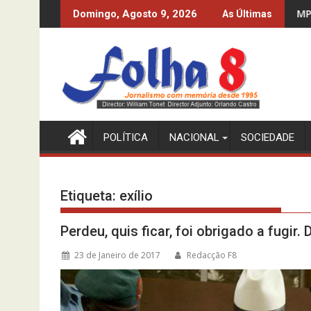
Skip
DO MPLA À CUSTA DO CFB
MPLA SÓ CONHECE A "RA
Domingo, Agosto 9, 2026
As Últimas
to
content
POLÍTICA
NACIONAL
SOCIEDADE
Etiqueta:
exílio
Perdeu, quis ficar, foi obrigado a fugir.
23 de Janeiro de 2017
Redacção F8