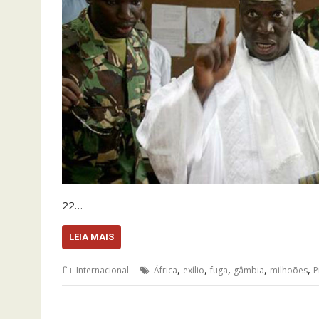
22…
LEIA MAIS
,
,
,
,
,
Internacional
África
exílio
fuga
gâmbia
milhoões
P