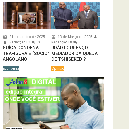
31 de Janeiro de 2025
13 de Março de 2025
Redacção F8
0
Redacção F8
0
SUÍÇA CONDENA
JOÃO LOURENÇO,
TRAFIGURA E “SÓCIO”
MEDIADOR DA QUEDA
ANGOLANO
DE TSHISEKEDI?
Economia
Opinião