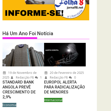
Há Um Ano Foi Notícia
19 de Novembro de
20 de Fevereiro de 2025
2025
Redacção F8
1
Redacção F8
0
STANDARD BANK
EUROPOL ALERTA
ANGOLA PREVÊ
PARA RADICALIZAÇÃO
CRESCIMENTO DE
DE MENORES
2,9%
Internacional
Economia