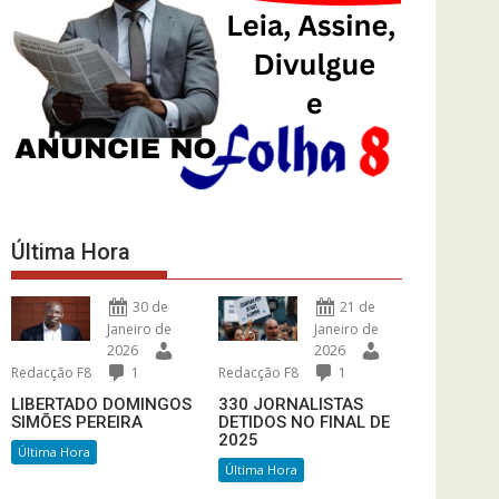
Última Hora
30 de
21 de
Janeiro de
Janeiro de
2026
2026
Redacção F8
1
Redacção F8
1
LIBERTADO DOMINGOS
330 JORNALISTAS
SIMÕES PEREIRA
DETIDOS NO FINAL DE
2025
Última Hora
Última Hora