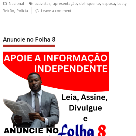
,
,
,
,
Nacional
activistas
apresentação
delinquente
esposa
Luaty
,
Beirão
Polícia
Leave a comment
Anuncie no Folha 8