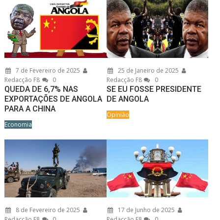
7 de Fevereiro de 2025
25 de Janeiro de 2025
Redacção F8
0
Redacção F8
0
QUEDA DE 6,7% NAS
SE EU FOSSE PRESIDENTE
EXPORTAÇÕES DE ANGOLA
DE ANGOLA
PARA A CHINA
Opinião
Economia
8 de Fevereiro de 2025
17 de Junho de 2025
Redacção F8
0
Redacção F8
0