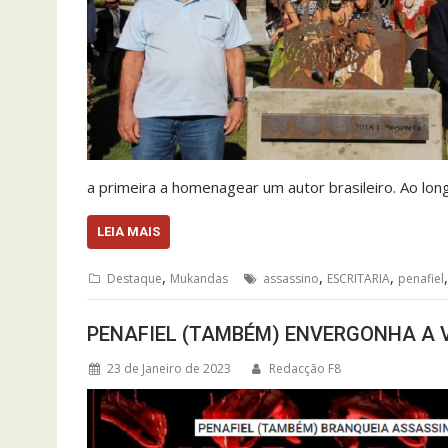
a primeira a homenagear um autor brasileiro. Ao longo
LEIA MAIS
,
,
,
Destaque
Mukandas
assassino
ESCRITARIA
penafiel
PENAFIEL (TAMBÉM) ENVERGONHA A 
23 de Janeiro de 2023
Redacção F8