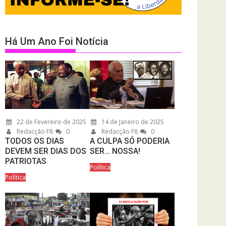
Há Um Ano Foi Notícia
22 de Fevereiro de 2025
14 de Janeiro de 2025
Redacção F8
0
Redacção F8
0
TODOS OS DIAS
A CULPA SÓ PODERIA
DEVEM SER DIAS DOS
SER… NOSSA!
PATRIOTAS
Política
Política