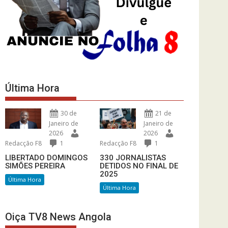
Última Hora
30 de
21 de
Janeiro de
Janeiro de
2026
2026
Redacção F8
1
Redacção F8
1
LIBERTADO DOMINGOS
330 JORNALISTAS
SIMÕES PEREIRA
DETIDOS NO FINAL DE
2025
Última Hora
Última Hora
Oiça TV8 News Angola