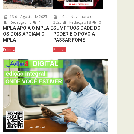
13 de Agosto de 2025
10 de Novembro de
Redacção F8
1
2025
Redacção F8
0
MPLA APOIA O MPLA E
SUMPTUOSIDADE DO
OS DOIS APOIAM O
PODER E O POVO A
MPLA
PASSAR FOME
Política
Política