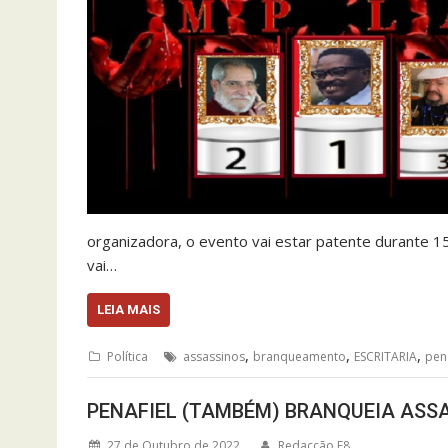
organizadora, o evento vai estar patente durante 15
vai…
LEIA MAIS
,
,
,
Política
assassinos
branqueamento
ESCRITARIA
pena
PENAFIEL (TAMBÉM) BRANQUEIA ASS
27 de Outubro de 2022
Redacção F8