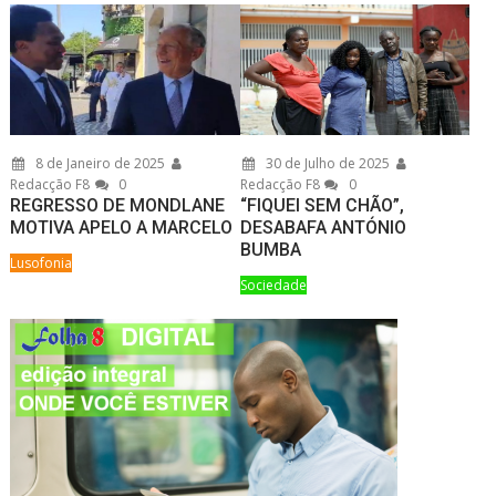
8 de Janeiro de 2025
30 de Julho de 2025
Redacção F8
0
Redacção F8
0
REGRESSO DE MONDLANE
“FIQUEI SEM CHÃO”,
MOTIVA APELO A MARCELO
DESABAFA ANTÓNIO
BUMBA
Lusofonia
Sociedade