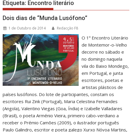
Etiqueta:
Encontro literário
Dois dias de “Munda Lusófono”
1 de Outubro de 2014
Redacção F8
O 1º Encontro Literário
de Montemor-o-Velho
decorre no sábado e
no domingo naquela
vila do Baixo Mondego,
em Portugal, e junta
escritores, poetas e
artistas plásticos de
países lusófonos. Do lote de participantes, constam os
escritores Rui Zink (Portugal), Maria Celestina Fernandes
(Angola), Valentino Viegas (Goa, Índia) e Izabelle Valladares
(Brasil), o poeta Arménio Vieira, primeiro cabo-verdiano a
receber o Prémio Camões (2009), o ilustrador português
Paulo Galindro, escritor e poeta galego Xurxo Nóvoa Martins,