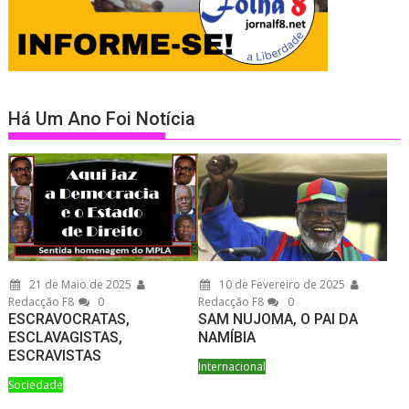
Há Um Ano Foi Notícia
21 de Maio de 2025
10 de Fevereiro de 2025
Redacção F8
0
Redacção F8
0
ESCRAVOCRATAS,
SAM NUJOMA, O PAI DA
ESCLAVAGISTAS,
NAMÍBIA
ESCRAVISTAS
Internacional
Sociedade