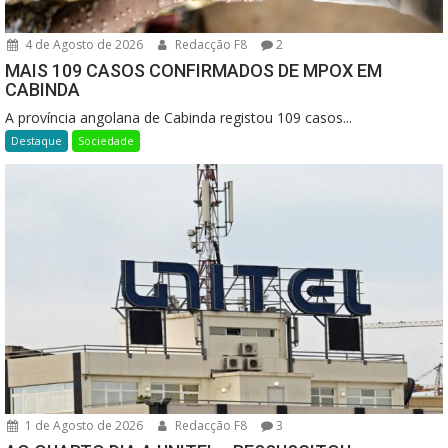
4 de Agosto de 2026
Redacção F8
2
MAIS 109 CASOS CONFIRMADOS DE MPOX EM
CABINDA
A província angolana de Cabinda registou 109 casos...
Destaque
Sociedade
1 de Agosto de 2026
Redacção F8
3