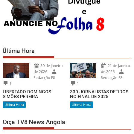
Última Hora
30 de Janeiro
21 de Janeiro
de 2026
de 2026
Redacção F8
Redacção F8
1
1
LIBERTADO DOMINGOS
330 JORNALISTAS DETIDOS
SIMÕES PEREIRA
NO FINAL DE 2025
Última Hora
Última Hora
Oiça TV8 News Angola