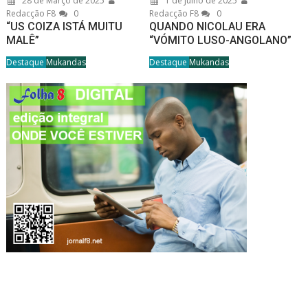
28 de Março de 2025
1 de Julho de 2025
Redacção F8
0
Redacção F8
0
“US COIZA ISTÁ MUITU
QUANDO NICOLAU ERA
MALÊ”
“VÓMITO LUSO-ANGOLANO”
Destaque
Mukandas
Destaque
Mukandas