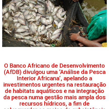
O Banco Africano de Desenvolvimento
(AfDB) divulgou uma ‘Análise da Pesca
Interior Africana’, apelando a
investimentos urgentes na restauração
de habitats aquáticos e na integração
da pesca numa gestão mais ampla dos
recursos hídricos, a fim de