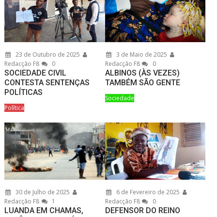
23 de Outubro de 2025
3 de Maio de 2025
Redacção F8
0
Redacção F8
0
SOCIEDADE CIVIL
ALBINOS (ÀS VEZES)
CONTESTA SENTENÇAS
TAMBÉM SÃO GENTE
POLÍTICAS
Sociedade
Política
30 de Julho de 2025
6 de Fevereiro de 2025
Redacção F8
1
Redacção F8
0
LUANDA EM CHAMAS,
DEFENSOR DO REINO