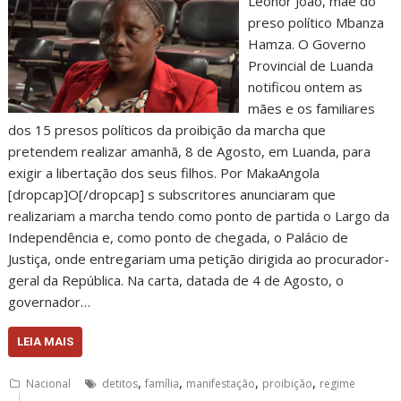
Leonor João, mãe do
preso político Mbanza
Hamza. O Governo
Provincial de Luanda
notificou ontem as
mães e os familiares
dos 15 presos políticos da proibição da marcha que
pretendem realizar amanhã, 8 de Agosto, em Luanda, para
exigir a libertação dos seus filhos. Por MakaAngola
[dropcap]O[/dropcap] s subscritores anunciaram que
realizariam a marcha tendo como ponto de partida o Largo da
Independência e, como ponto de chegada, o Palácio de
Justiça, onde entregariam uma petição dirigida ao procurador-
geral da República. Na carta, datada de 4 de Agosto, o
governador…
LEIA MAIS
,
,
,
,
Nacional
detitos
família
manifestação
proibição
regime