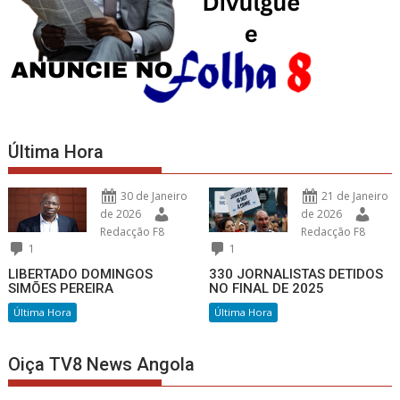
Última Hora
30 de Janeiro
21 de Janeiro
de 2026
de 2026
Redacção F8
Redacção F8
1
1
LIBERTADO DOMINGOS
330 JORNALISTAS DETIDOS
SIMÕES PEREIRA
NO FINAL DE 2025
Última Hora
Última Hora
Oiça TV8 News Angola