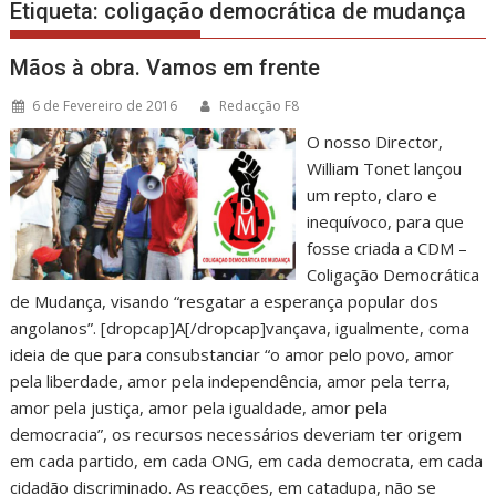
Etiqueta:
coligação democrática de mudança
Mãos à obra. Vamos em frente
6 de Fevereiro de 2016
Redacção F8
O nosso Director,
William Tonet lançou
um repto, claro e
inequívoco, para que
fosse criada a CDM –
Coligação Democrática
de Mudança, visando “resgatar a esperança popular dos
angolanos”. [dropcap]A[/dropcap]vançava, igualmente, coma
ideia de que para consubstanciar “o amor pelo povo, amor
pela liberdade, amor pela independência, amor pela terra,
amor pela justiça, amor pela igualdade, amor pela
democracia”, os recursos necessários deveriam ter origem
em cada partido, em cada ONG, em cada democrata, em cada
cidadão discriminado. As reacções, em catadupa, não se