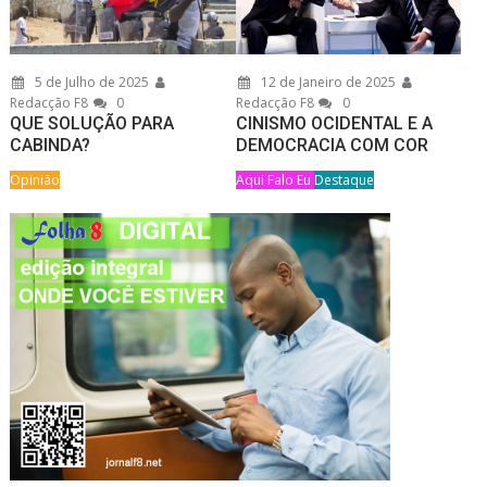
5 de Julho de 2025
12 de Janeiro de 2025
Redacção F8
0
Redacção F8
0
QUE SOLUÇÃO PARA
CINISMO OCIDENTAL E A
CABINDA?
DEMOCRACIA COM COR
Opinião
Aqui Falo Eu
Destaque