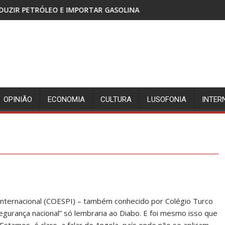
IMPORTAR GASOLINA
CABINDA, TERRITÓRIO SEM PAZ 
OPINIÃO
ECONOMIA
CULTURA
LUSOFONIA
INTER
nternacional (COESPI) – também conhecido por Colégio Turco
egurança nacional” só lembraria ao Diabo. E foi mesmo isso que