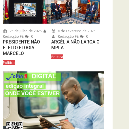
25 de Julho de 2025
6 de Fevereiro de 2025
Redacção F8
0
Redacção F8
0
PRESIDENTE NÃO
ARGÉLIA NÃO LARGA O
ELEITO ELOGIA
MPLA
MARCELO
Política
Política