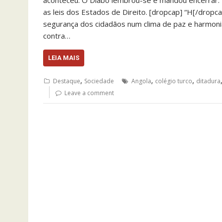
aconteceu. O Diabo lembrou-se e mandou encerrar. Es
as leis dos Estados de Direito. [dropcap] “H[/drop
segurança dos cidadãos num clima de paz e harmonia
contra…
LEIA MAIS
,
,
,
Destaque
Sociedade
Angola
colégio turco
ditadura
Leave a comment