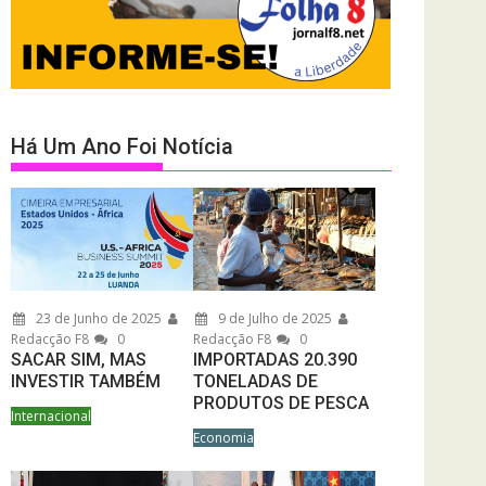
Há Um Ano Foi Notícia
23 de Junho de 2025
9 de Julho de 2025
Redacção F8
0
Redacção F8
0
SACAR SIM, MAS
IMPORTADAS 20.390
INVESTIR TAMBÉM
TONELADAS DE
PRODUTOS DE PESCA
Internacional
Economia