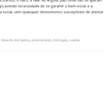
tamos, é claro, a falar de Angola, país onde não se aplicam
cap] avendo necessidade de se garantir o bem-estar e a
 social, sem quaisquer divisionismos susceptíveis de atentar
,
,
,
,
Eduardo dos Santos
encerramento
Erdrogam
Luanda