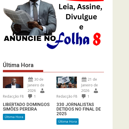
Última Hora
30 de
21 de
Janeiro de
Janeiro de
2026
2026
Redacção F8
1
Redacção F8
1
LIBERTADO DOMINGOS
330 JORNALISTAS
SIMÕES PEREIRA
DETIDOS NO FINAL DE
2025
Última Hora
Última Hora