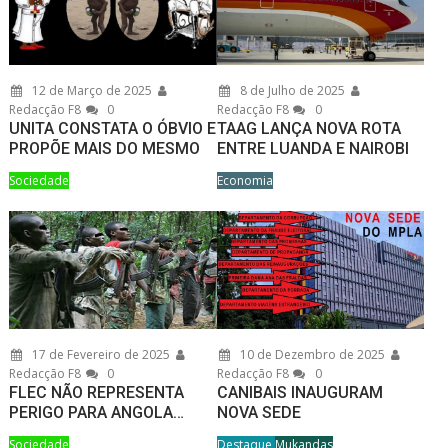
12 de Março de 2025
8 de Julho de 2025
Redacção F8
0
Redacção F8
0
UNITA CONSTATA O ÓBVIO E
TAAG LANÇA NOVA ROTA
PROPÕE MAIS DO MESMO
ENTRE LUANDA E NAIROBI
Sociedade
Economia
17 de Fevereiro de 2025
10 de Dezembro de 2025
Redacção F8
0
Redacção F8
0
FLEC NÃO REPRESENTA
CANIBAIS INAUGURAM
PERIGO PARA ANGOLA…
NOVA SEDE
Sociedade
Destaque
Mukandas