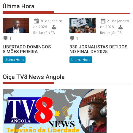
Última Hora
30 de Janeiro
21 de Janeiro
de 2026
de 2026
Redacção F8
Redacção F8
1
1
LIBERTADO DOMINGOS
330 JORNALISTAS DETIDOS
SIMÕES PEREIRA
NO FINAL DE 2025
Última Hora
Última Hora
Oiça TV8 News Angola