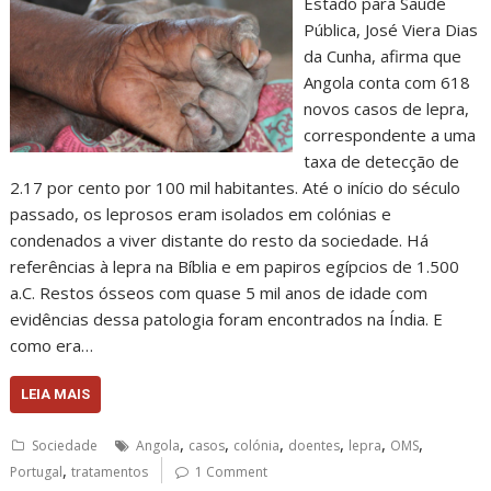
Estado para Saúde
Pública, José Viera Dias
da Cunha, afirma que
Angola conta com 618
novos casos de lepra,
correspondente a uma
taxa de detecção de
2.17 por cento por 100 mil habitantes. Até o início do século
passado, os leprosos eram isolados em colónias e
condenados a viver distante do resto da sociedade. Há
referências à lepra na Bíblia e em papiros egípcios de 1.500
a.C. Restos ósseos com quase 5 mil anos de idade com
evidências dessa patologia foram encontrados na Índia. E
como era…
LEIA MAIS
,
,
,
,
,
,
Sociedade
Angola
casos
colónia
doentes
lepra
OMS
,
Portugal
tratamentos
1 Comment