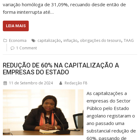
variação homóloga de 31,09%, recuando desde então de
forma ininterrupta até…
LEIA MAIS
,
,
,
Economia
capitalização
inflação
obrigações do tesouro
TAAG
1 Comment
REDUÇÃO DE 60% NA CAPITALIZAÇÃO A
EMPRESAS DO ESTADO
11 de Setembro de 2024
Redacção F8
As capitalizações a
empresas do Sector
Público pelo Estado
angolano registaram o
ano passado uma
substancial redução de
60%, passando de