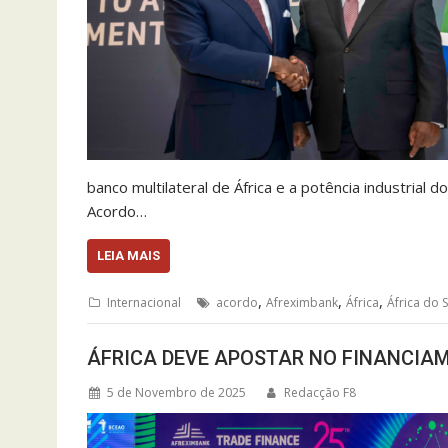
banco multilateral de África e a potência industrial d
Acordo…
LEIA MAIS
,
,
,
Internacional
acordo
Afreximbank
África
África do S
ÁFRICA DEVE APOSTAR NO FINANCIA
5 de Novembro de 2025
Redacção F8