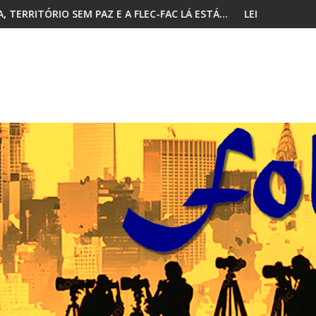
FLEC-FAC LÁ ESTÁ… DE PÉ
LEI CONTRA AS “FAKE NEWS”? MPLA (DES)