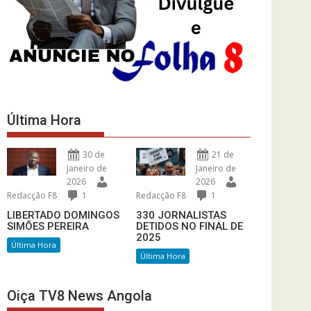
Última Hora
30 de
21 de
Janeiro de
Janeiro de
2026
2026
Redacção F8
1
Redacção F8
1
LIBERTADO DOMINGOS
330 JORNALISTAS
SIMÕES PEREIRA
DETIDOS NO FINAL DE
2025
Última Hora
Última Hora
Oiça TV8 News Angola