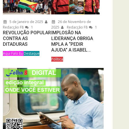
5 de Janeiro de 2025
26 de Novembro de
Redacção F8
1
2025
Redacção F8
1
REVOLUÇÃO POPULAR
IMPLOSÃO NA
CONTRA AS
LIDERANÇA OBRIGA
DITADURAS
MPLA A “PEDIR
AJUDA” A ISABEL…
Aqui Falo Eu
Destaque
Política