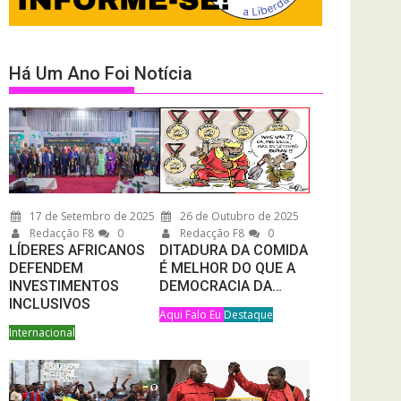
Há Um Ano Foi Notícia
17 de Setembro de 2025
26 de Outubro de 2025
Redacção F8
0
Redacção F8
0
LÍDERES AFRICANOS
DITADURA DA COMIDA
DEFENDEM
É MELHOR DO QUE A
INVESTIMENTOS
DEMOCRACIA DA…
INCLUSIVOS
Aqui Falo Eu
Destaque
Internacional