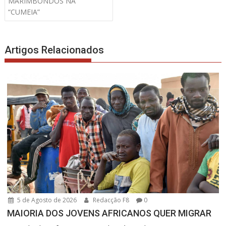
de
MARIMBONDOS NA
artigos
“CUMEIA”
Artigos Relacionados
5 de Agosto de 2026
Redacção F8
0
MAIORIA DOS JOVENS AFRICANOS QUER MIGRAR