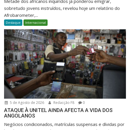
Metade dos africanos inquiridos já ponderou emigrar,
sobretudo jovens instruídos, revelou hoje um relatório do
Afrobarometer,...
Destaque
Internacional
5 de Agosto de 2026
Redacção F8
0
ATAQUE À UNITEL AINDA AFECTA A VIDA DOS
ANGOLANOS
Negócios condicionados, matrículas suspensas e dívidas por