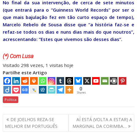
No final da sua intervenção, de cerca de sete minutos
(que entrará para o “Guinness World Records” por ser o
que mais bajulação fez em tão curto espaço de tempo),
Marcelo Rebelo de Sousa disse que “a história faz-se e
refaz-se todos os dias e nuns dias mais do que noutros”,
acrescentando: “Estes que vivemos são desses dias”.
(*) Com Lusa
Visitado 298 vezes, 1 visitas hoje
Partilhe este Artigo
0
Shares
Política
Navegação
DE JOELHOS REZA-SE
AÍ ESTÁ (VOLTA A ESTAR) A
de
MELHOR EM PORTUGUÊS
MARGINAL DA CORIMBA…
artigos