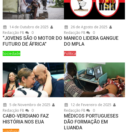
14 de Outubro de 2025
26 de Agosto de 2025
Redacção F8
0
Redacção F8
0
“JOVENS SÃO O MOTOR DO
MANICO LIDERA GANGUE
FUTURO DE ÁFRICA”
DO MPLA
Sociedade
Política
5 de Novembro de 2025
12 de Fevereiro de 2025
Redacção F8
0
Redacção F8
0
CABO-VERDIANO FAZ
MÉDICOS PORTUGUESES
HISTÓRIA NOS EUA
DÃO FORMAÇÃO EM
LUANDA
Lusofonia