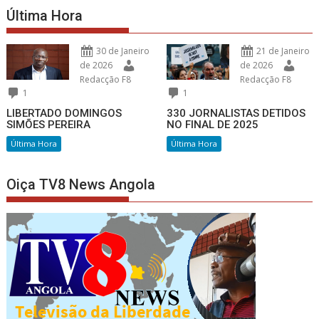
Última Hora
30 de Janeiro
21 de Janeiro
de 2026
de 2026
Redacção F8
Redacção F8
1
1
LIBERTADO DOMINGOS
330 JORNALISTAS DETIDOS
SIMÕES PEREIRA
NO FINAL DE 2025
Última Hora
Última Hora
Oiça TV8 News Angola