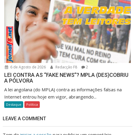
6 de Agosto de 2026
Redacção F8
2
LEI CONTRA AS “FAKE NEWS”? MPLA (DES)COBRIU
A PÓLVORA
A lei angolana (do MPLA) contra as informações falsas na
Internet entrou hoje em vigor, abrangendo...
Destaque
Política
LEAVE A COMMENT
Tem de
iniciar a sessão
para publicar um comentário.