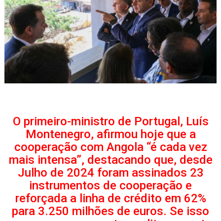
O primeiro-ministro de Portugal, Luís
Montenegro, afirmou hoje que a
cooperação com Angola “é cada vez
mais intensa”, destacando que, desde
Julho de 2024 foram assinados 23
instrumentos de cooperação e
reforçada a linha de crédito em 62%
para 3.250 milhões de euros. Se isso