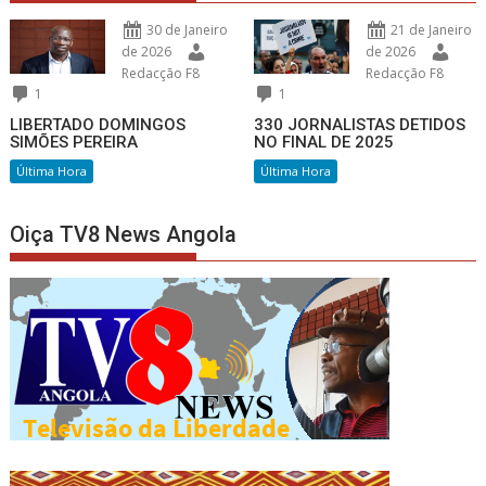
30 de Janeiro
21 de Janeiro
de 2026
de 2026
Redacção F8
Redacção F8
1
1
LIBERTADO DOMINGOS
330 JORNALISTAS DETIDOS
SIMÕES PEREIRA
NO FINAL DE 2025
Última Hora
Última Hora
Oiça TV8 News Angola