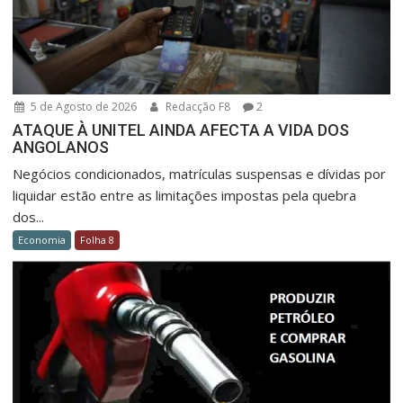
5 de Agosto de 2026
Redacção F8
2
ATAQUE À UNITEL AINDA AFECTA A VIDA DOS
ANGOLANOS
Negócios condicionados, matrículas suspensas e dívidas por
liquidar estão entre as limitações impostas pela quebra
dos...
Economia
Folha 8