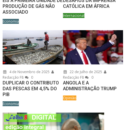
EIS A PRIMEIRA UNIDADE DE
DESAFIOS DA IMPRENSA
PRODUÇÃO DE GÁS NÃO
CATÓLICA EM ÁFRICA
ASSOCIADO
Internacional
Economia
4 de Novembro de 2025
22 de Julho de 2025
Redacção F8
0
Redacção F8
0
DUPLICAR O CONTRIBUTO
ANGOLA E A
DAS PESCAS EM 4,5% DO
ADMINISTRAÇÃO TRUMP
PIB
Opinião
Economia