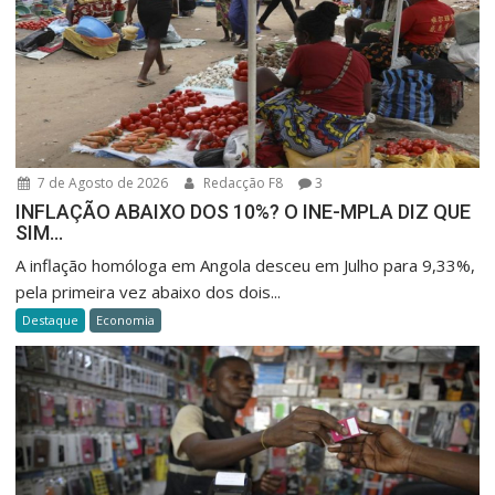
7 de Agosto de 2026
Redacção F8
3
INFLAÇÃO ABAIXO DOS 10%? O INE-MPLA DIZ QUE
SIM…
A inflação homóloga em Angola desceu em Julho para 9,33%,
pela primeira vez abaixo dos dois...
Destaque
Economia